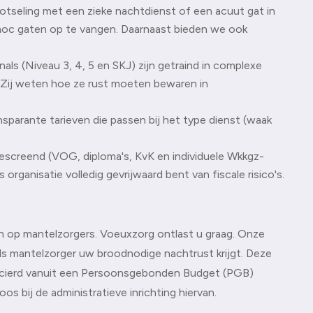
lotseling met een zieke nachtdienst of een acuut gat in
hoc gaten op te vangen. Daarnaast bieden we ook
ls (Niveau 3, 4, 5 en SKJ) zijn getraind in complexe
 Zij weten hoe ze rust moeten bewaren in
ansparante tarieven die passen bij het type dienst (waak
gescreend (VOG, diploma's, KvK en individuele Wkkgz-
 organisatie volledig gevrijwaard bent van fiscale risico's.
en op mantelzorgers. Voeuxzorg ontlast u graag. Onze
als mantelzorger uw broodnodige nachtrust krijgt. Deze
ancierd vanuit een Persoonsgebonden Budget (PGB)
 bij de administratieve inrichting hiervan.