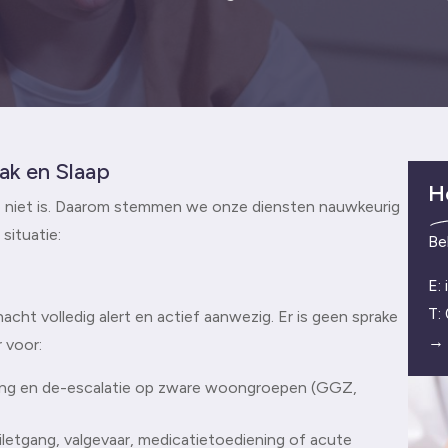
ak en Slaap
H
e niet is. Daarom stemmen we onze diensten nauwkeurig
situatie:
Be
E:
T:
acht volledig alert en actief aanwezig. Er is geen sprake
→
r voor:
ng en de-escalatie op zware woongroepen (GGZ,
oiletgang, valgevaar, medicatietoediening of acute