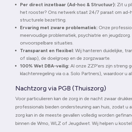
Per direct inzetbaar (Ad-hoc & Structuur):
Zit u p
het rooster? Ons netwerk staat 24/7 paraat om ad-
structurele bezetting.
Ervaring met zware problematiek:
Onze professiona
meervoudige problematiek, psychiatrie en jeugdzorg.
onvoorspelbare situaties.
Transparant en flexibel:
Wij hanteren duidelijke, tr
of slaap), de doelgroep en de zorgzwaarte.
100% Wet DBA-veilig:
Al onze ZZP'ers zijn streng 
klachtenregeling via o.a. Solo Partners), waardoor u als
Nachtzorg via PGB (Thuiszorg)
Voor particulieren kan de zorg in de nacht zwaar drukk
professionals bieden ondersteuning aan huis, zodat u 
zorg kan in de meeste gevallen volledig worden gefin
binnen de Wmo, WLZ of Jeugdwet. Wij helpen u kosteloos